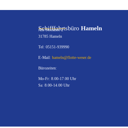
Schifffahrtsbüro
Hameln
Am Stockhof 2
31785 Hameln
Tel: 05151-939990
E-Mail:
hameln@flotte-weser.de
Bürozeiten:
Mo-Fr: 8.00-17.00 Uhr
Sa: 8.00-14.00 Uhr