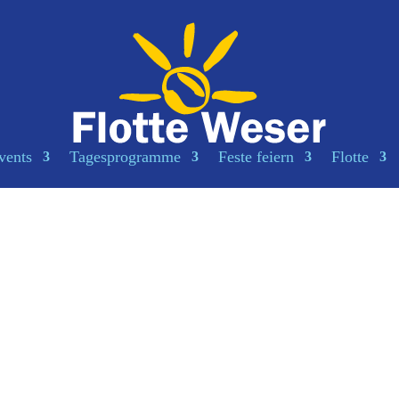
vents
Tagesprogramme
Feste feiern
Flotte