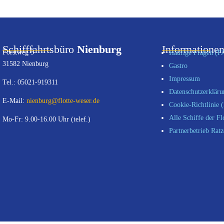
Schifffahrtsbüro
Nienburg
Informatione
Forstweg 5
Häufige Fragen (F
31582 Nienburg
Gastro
Impressum
Tel.: 05021-919311
Datenschutzerklär
E-Mail:
nienburg@flotte-weser.de
Cookie-Richtlinie 
Alle Schiffe der Fl
Mo-Fr: 9.00-16.00 Uhr (telef.)
Partnerbetrieb Ratz