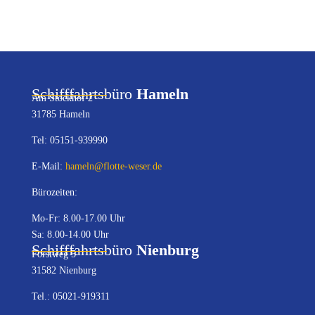
Schifffahrtsbüro
Hameln
Am Stockhof 2
31785 Hameln
Tel: 05151-939990
E-Mail:
hameln@flotte-weser.de
Bürozeiten:
Mo-Fr: 8.00-17.00 Uhr
Sa: 8.00-14.00 Uhr
Schifffahrtsbüro
Nienburg
Forstweg 5
31582 Nienburg
Tel.: 05021-919311