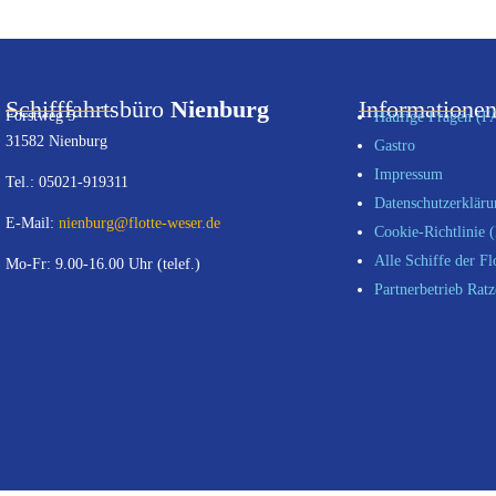
Schifffahrtsbüro
Nienburg
Informatione
Forstweg 5
Häufige Fragen (F
31582 Nienburg
Gastro
Impressum
Tel.: 05021-919311
Datenschutzerklär
E-Mail:
nienburg@flotte-weser.de
Cookie-Richtlinie 
Alle Schiffe der Fl
Mo-Fr: 9.00-16.00 Uhr (telef.)
Partnerbetrieb Ratz