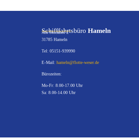
Schifffahrtsbüro
Hameln
Am Stockhof 2
31785 Hameln
Tel: 05151-939990
E-Mail:
hameln@flotte-weser.de
Bürozeiten:
Mo-Fr: 8.00-17.00 Uhr
Sa: 8.00-14.00 Uhr