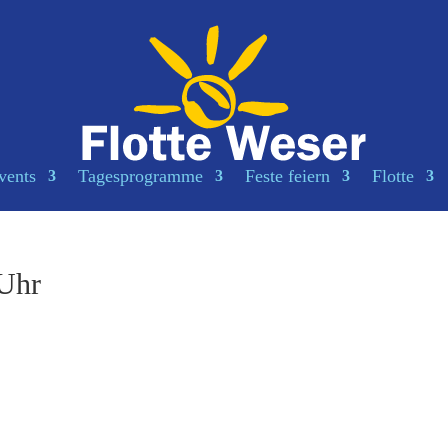
vents
Tagesprogramme
Feste feiern
Flotte
 Uhr