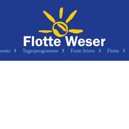
vents
Tagesprogramme
Feste feiern
Flotte