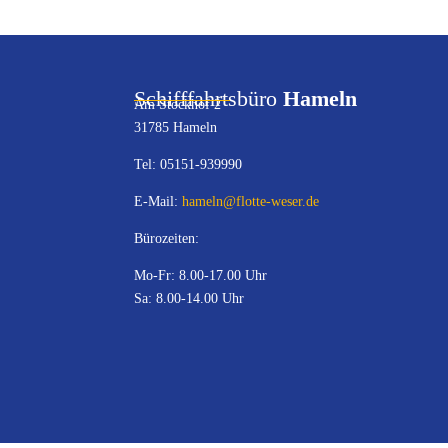
Schifffahrtsbüro
Hameln
Am Stockhof 2
31785 Hameln
Tel: 05151-939990
E-Mail:
hameln@flotte-weser.de
Bürozeiten:
Mo-Fr: 8.00-17.00 Uhr
Sa: 8.00-14.00 Uhr