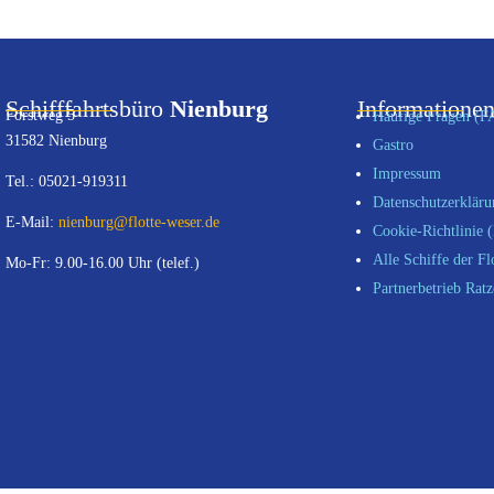
Schifffahrtsbüro
Nienburg
Informatione
Forstweg 5
Häufige Fragen (F
31582 Nienburg
Gastro
Impressum
Tel.: 05021-919311
Datenschutzerklär
E-Mail:
nienburg@flotte-weser.de
Cookie-Richtlinie 
Alle Schiffe der Fl
Mo-Fr: 9.00-16.00 Uhr (telef.)
Partnerbetrieb Ratz