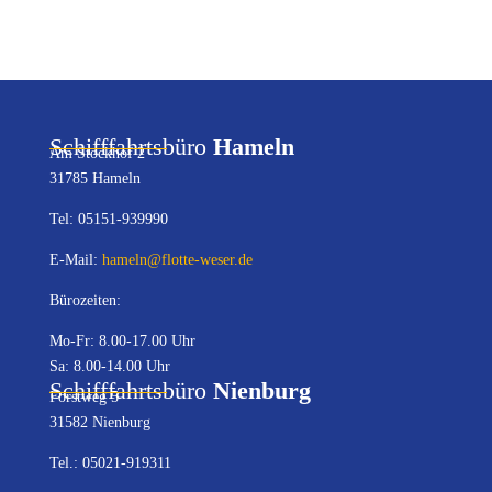
Schifffahrtsbüro
Hameln
Am Stockhof 2
31785 Hameln
Tel: 05151-939990
E-Mail:
hameln@flotte-weser.de
Bürozeiten:
Mo-Fr: 8.00-17.00 Uhr
Sa: 8.00-14.00 Uhr
Schifffahrtsbüro
Nienburg
Forstweg 5
31582 Nienburg
Tel.: 05021-919311