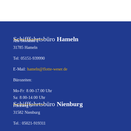
Schifffahrtsbüro
Hameln
Am Stockhof 2
31785 Hameln
Tel: 05151-939990
E-Mail:
hameln@flotte-weser.de
Bürozeiten:
Mo-Fr: 8.00-17.00 Uhr
Sa: 8.00-14.00 Uhr
Schifffahrtsbüro
Nienburg
Forstweg 5
31582 Nienburg
Tel.: 05021-919311