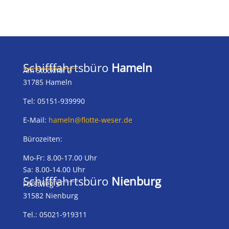
Schifffahrtsbüro
Hameln
Am Stockhof 2
31785 Hameln
Tel: 05151-939990
E-Mail:
hameln@flotte-weser.de
Bürozeiten:
Mo-Fr: 8.00-17.00 Uhr
Sa: 8.00-14.00 Uhr
Schifffahrtsbüro
Nienburg
Forstweg 5
31582 Nienburg
Tel.: 05021-919311