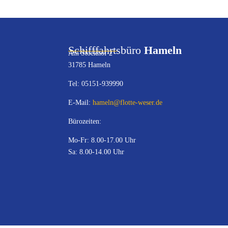
Schifffahrtsbüro
Hameln
Am Stockhof 2
31785 Hameln
Tel: 05151-939990
E-Mail:
hameln@flotte-weser.de
Bürozeiten:
Mo-Fr: 8.00-17.00 Uhr
Sa: 8.00-14.00 Uhr