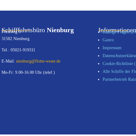
Schifffahrtsbüro
Nienburg
Informatione
Forstweg 5
Häufige Fragen (F
31582 Nienburg
Gastro
Impressum
Tel.: 05021-919311
Datenschutzerklär
E-Mail:
nienburg@flotte-weser.de
Cookie-Richtlinie 
Alle Schiffe der Fl
Mo-Fr: 9.00-16.00 Uhr (telef.)
Partnerbetrieb Ratz