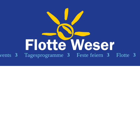
vents
Tagesprogramme
Feste feiern
Flotte