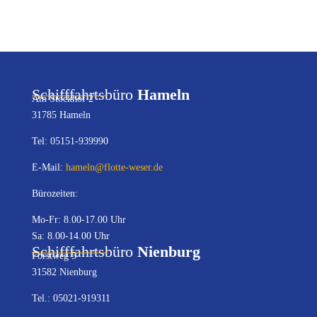
Schifffahrtsbüro
Hameln
Am Stockhof 2
31785 Hameln
Tel: 05151-939990
E-Mail:
hameln@flotte-weser.de
Bürozeiten:
Mo-Fr: 8.00-17.00 Uhr
Sa: 8.00-14.00 Uhr
Schifffahrtsbüro
Nienburg
Forstweg 5
31582 Nienburg
Tel.: 05021-919311