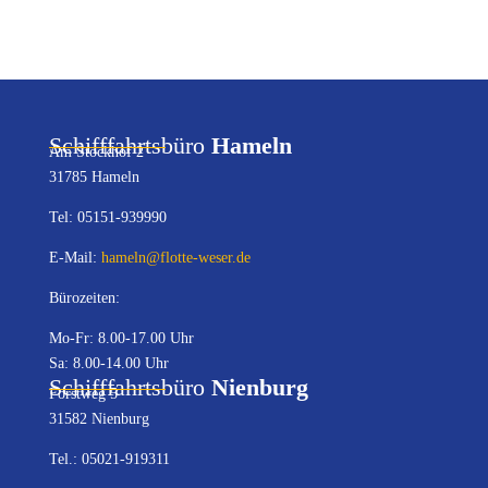
Schifffahrtsbüro
Hameln
Am Stockhof 2
31785 Hameln
Tel: 05151-939990
E-Mail:
hameln@flotte-weser.de
Bürozeiten:
Mo-Fr: 8.00-17.00 Uhr
Sa: 8.00-14.00 Uhr
Schifffahrtsbüro
Nienburg
Forstweg 5
31582 Nienburg
Tel.: 05021-919311