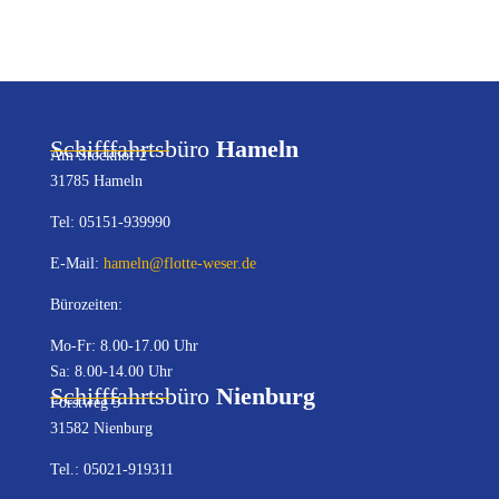
Schifffahrtsbüro
Hameln
Am Stockhof 2
31785 Hameln
Tel: 05151-939990
E-Mail:
hameln@flotte-weser.de
Bürozeiten:
Mo-Fr: 8.00-17.00 Uhr
Sa: 8.00-14.00 Uhr
Schifffahrtsbüro
Nienburg
Forstweg 5
31582 Nienburg
Tel.: 05021-919311