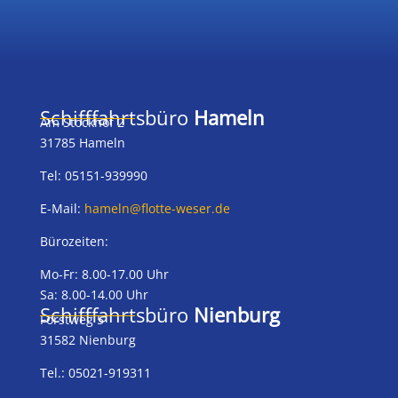
Schifffahrtsbüro
Hameln
Am Stockhof 2
31785 Hameln
Tel: 05151-939990
E-Mail:
hameln@flotte-weser.de
Bürozeiten:
Mo-Fr: 8.00-17.00 Uhr
Sa: 8.00-14.00 Uhr
Schifffahrtsbüro
Nienburg
Forstweg 5
31582 Nienburg
Tel.: 05021-919311