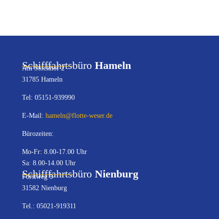
Schifffahrtsbüro
Hameln
Am Stockhof 2
31785 Hameln
Tel: 05151-939990
E-Mail:
hameln@flotte-weser.de
Bürozeiten:
Mo-Fr: 8.00-17.00 Uhr
Sa: 8.00-14.00 Uhr
Schifffahrtsbüro
Nienburg
Forstweg 5
31582 Nienburg
Tel.: 05021-919311