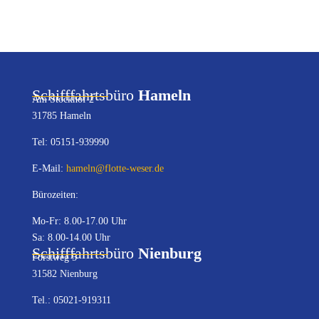
Schifffahrtsbüro
Hameln
Am Stockhof 2
31785 Hameln
Tel: 05151-939990
E-Mail:
hameln@flotte-weser.de
Bürozeiten:
Mo-Fr: 8.00-17.00 Uhr
Sa: 8.00-14.00 Uhr
Schifffahrtsbüro
Nienburg
Forstweg 5
31582 Nienburg
Tel.: 05021-919311